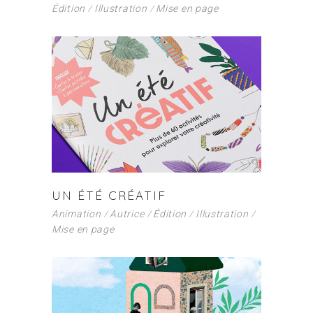
Édition
Illustration
Mise en page
UN ÉTÉ CRÉATIF
Animation
Autrice
Édition
Illustration
Mise en page